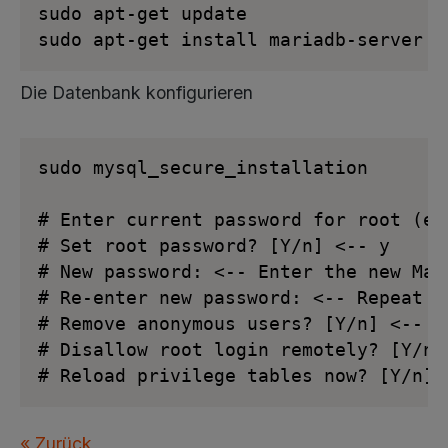
sudo apt-get update

sudo apt-get install mariadb-server m
Die Datenbank konfigurieren
sudo mysql_secure_installation

# Enter current password for root (en
# Set root password? [Y/n] <-- y

# New password: <-- Enter the new Mar
# Re-enter new password: <-- Repeat th
# Remove anonymous users? [Y/n] <-- y

# Disallow root login remotely? [Y/n] 
# Reload privilege tables now? [Y/n] 
« Zurück