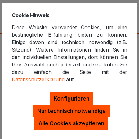
Cookie Hinweis
Planung und Umsetzung von
Diese Website verwendet Cookies, um eine
Webanwendungen
bestmögliche Erfahrung bieten zu können.
Einige davon sind technisch notwendig (z.B.
Sitzung). Weitere Informationen finden Sie in
MariaDB 10.3 auf Ubuntu
den individuellen Einstellungen, dort können Sie
installieren
Ihre Auswahl auch jederzeit ändern. Rufen Sie
dazu einfach die Seite mit der
Das nötige Repository für MariaDB 10.3 in die
Datenschutzerklärung
auf.
Sourcelist hinzufügen und installieren.
Konfigurieren
Nur technisch notwendige
sudo apt-get update

sudo apt-get install software-properti
Alle Cookies akzeptieren
sudo apt-key adv --recv-keys --keyser
sudo add-apt-repository 'deb [arch=am