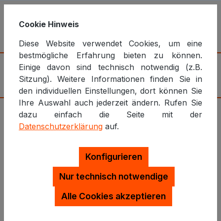
Cookie Hinweis
Planung und Umsetzung von
Diese Website verwendet Cookies, um eine
Webanwendungen
bestmögliche Erfahrung bieten zu können.
Einige davon sind technisch notwendig (z.B.
Sitzung). Weitere Informationen finden Sie in
den individuellen Einstellungen, dort können Sie
Ihre Auswahl auch jederzeit ändern. Rufen Sie
dazu einfach die Seite mit der
Technische Tutorials, Code-
Datenschutzerklärung
auf.
Beispiele und Code-Vorlagen
Konfigurieren
Wenn Sie Ihr technisches Verständnis vertiefen
und praxisnahe Fähigkeiten entwickeln möchten,
Nur technisch notwendige
sind meine Code-Beispiele und technischen
Alle Cookies akzeptieren
Tutorials genau das Richtige für Sie. Hier finden
Sie eine umfassende Sammlung von Anleitungen,