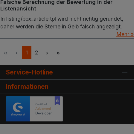
Falsche Berechnung der Bewertung in der
Listenansicht
In listing/box_article.tpl wird nicht richtig gerundet,
daher werden die Sterne in Gelb falsch angezeigt.
Mehr »
Seite
Seite
1
2
Service-Hotline
Informationen