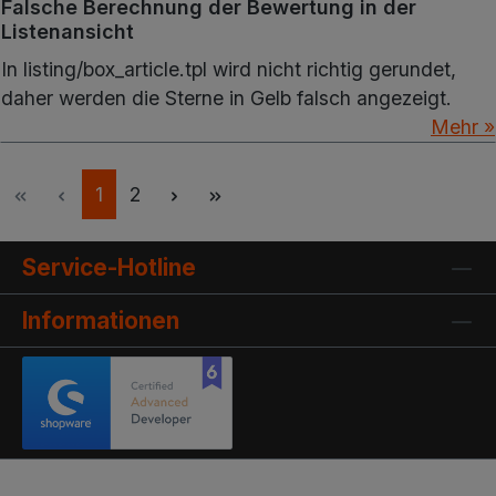
Falsche Berechnung der Bewertung in der
Listenansicht
In listing/box_article.tpl wird nicht richtig gerundet,
daher werden die Sterne in Gelb falsch angezeigt.
Mehr »
Seite
Seite
1
2
Service-Hotline
Informationen