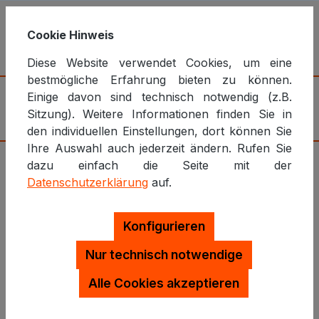
Cookie Hinweis
Planung und Umsetzung von
Diese Website verwendet Cookies, um eine
Webanwendungen
bestmögliche Erfahrung bieten zu können.
Einige davon sind technisch notwendig (z.B.
Sitzung). Weitere Informationen finden Sie in
den individuellen Einstellungen, dort können Sie
Ihre Auswahl auch jederzeit ändern. Rufen Sie
dazu einfach die Seite mit der
Technische Tutorials, Code-
Datenschutzerklärung
auf.
Beispiele und Code-Vorlagen
Konfigurieren
Wenn Sie Ihr technisches Verständnis vertiefen
und praxisnahe Fähigkeiten entwickeln möchten,
Nur technisch notwendige
sind meine Code-Beispiele und technischen
Alle Cookies akzeptieren
Tutorials genau das Richtige für Sie. Hier finden
Sie eine umfassende Sammlung von Anleitungen,